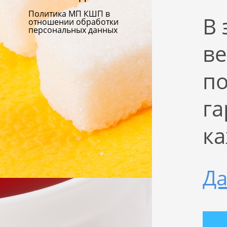
Политика МП КШП в
В 
отношении обработки
персональных данных
ве
по
га
ка
Да