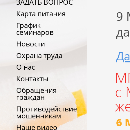
ЗАДАТЬ ВОПРОС
9 
Карта питания
График
да
семинаров
Новости
Да
Охрана труда
О нас
М
Контакты
с
Обращения
граждан
же
Противодействие
мошенникам
6 
Наше видео