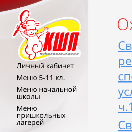
О
Св
ре
Личный кабинет
сп
Меню 5-11 кл.
ус
Меню начальной
школы
ч.
Меню
пришкольных
Св
лагерей