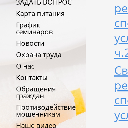
ЗАДАТЬ ВОПРОС
ре
Карта питания
сп
График
семинаров
ус
Новости
ч.
Охрана труда
О нас
Св
Контакты
ре
Обращения
граждан
сп
Противодействие
ус
мошенникам
Наше видео