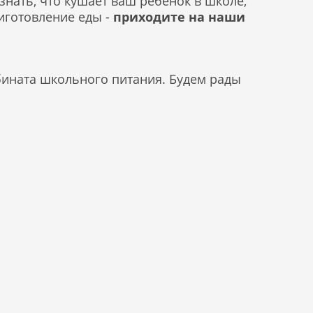
знать, что кушает ваш ребенок в школе,
риготовление еды -
приходите на наши
бината школьного питания. Будем рады