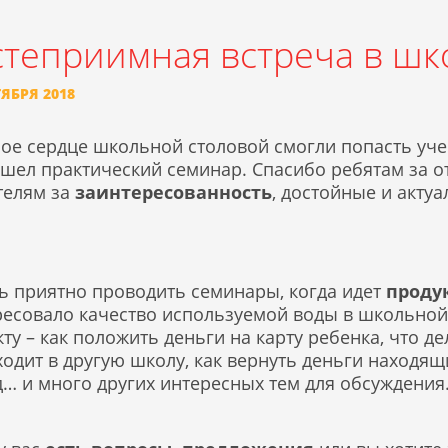
степриимная встреча в ш
ТЯБРЯ 2018
мое сердце школьной столовой смогли попасть уч
ошел практический семинар. Спасибо ребятам за 
телям за
заинтересованность
, достойные и акту
ь приятно проводить семинары, когда идет
проду
ресовало качество используемой воды в школьной
ту – как положить деньги на карту ребенка, что д
одит в другую школу, как вернуть деньги находящ
… и много других интересных тем для обсуждения