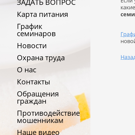
Если 
ЗАДАТЬ ВОПРОС
какие
Карта питания
семи
График
семинаров
Граф
новой
Новости
Охрана труда
Наза
О нас
Контакты
Обращения
граждан
Противодействие
мошенникам
Наше видео