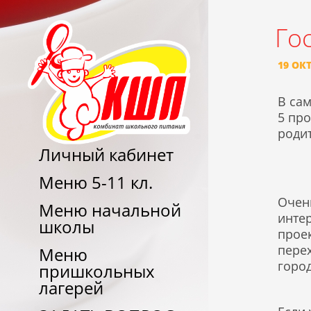
Го
19 ОК
В са
5 пр
роди
Личный кабинет
Меню 5-11 кл.
Очен
Меню начальной
инте
школы
проек
перех
Меню
город
пришкольных
лагерей