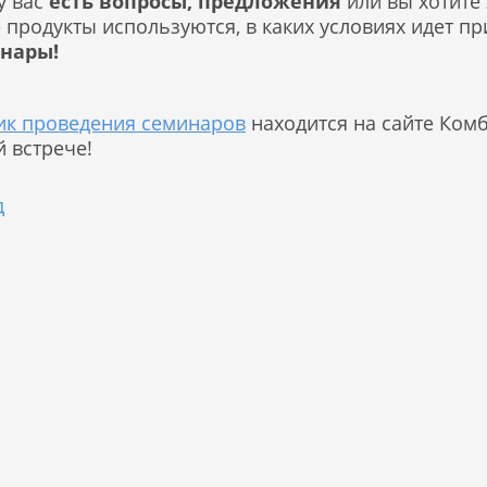
у вас
есть вопросы, предложения
или вы хотите 
 продукты используются, в каких условиях идет п
нары!
ик проведения семинаров
находится на сайте Ком
 встрече!
д