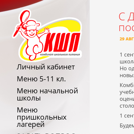
С 
по
29 АВГ
1 сен
школа
Личный кабинет
Но о
новы
Меню 5-11 кл.
Комб
Меню начальной
учеб
школы
оцен
столо
Меню
1 се
пришкольных
лагерей
Буде