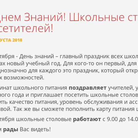
Днем Знаний! Школьные ст
сетителей!
УСТА 2018
тября - День знаний – главный праздник всех шко
х новый учебный год. Для кого-то он первый, для 
днозначно для каждого это праздник, который отк
х возможностей.
инат школьного питания
поздравляет
учителей, 
ного года и приглашает посетить школьные столо
ить качество питания, уровень обслуживания и ас
вой. Так же вы сможете пополнить карту питания
нтября школьные столовые
работают
с 9.00 до 14.0
м
рады
Вас видеть!