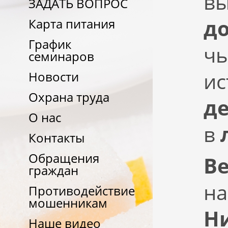
в
ЗАДАТЬ ВОПРОС
д
Карта питания
График
чь
семинаров
ис
Новости
Охрана труда
д
О нас
в
Контакты
Обращения
В
граждан
на
Противодействие
мошенникам
Н
Наше видео