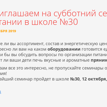
иглашаем на субботний с
тании в школе №30
ЯБРЯ 2019
е ли вы ассортимент, состав и энергетическую ц
ресно ли вам на каком
оборудовании
готовится е
ли бы вы обсудить вопросы по организации питан
т ли ваши дети печь вкусные и ароматные
пряни
 вам все это интересно, не пропускайте семинары
ния!
айший семинар пройдет в школе
№30, 12 октября, 
д