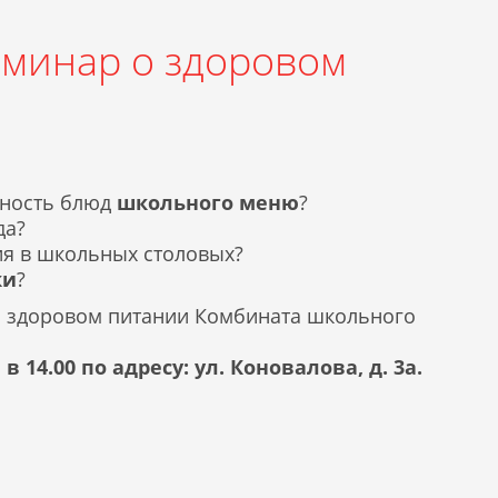
еминар о здоровом
енность блюд
школьного меню
?
да?
ия в школьных столовых?
ки
?
 о здоровом питании Комбината школьного
в 14.00 по адресу: ул. Коновалова, д. 3а.