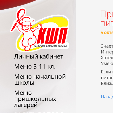
Пр
пи
9 ОКТ
Знает
Инте
Личный кабинет
Хоте
Умею
Меню 5-11 кл.
Если
Меню начальной
пита
школы
Ближ
Меню
Наза
пришкольных
лагерей