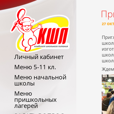
Пр
27 ОК
Приг
шко
изго
школ
Личный кабинет
школ
Меню 5-11 кл.
Ждем 
Меню начальной
школы
Меню
пришкольных
лагерей