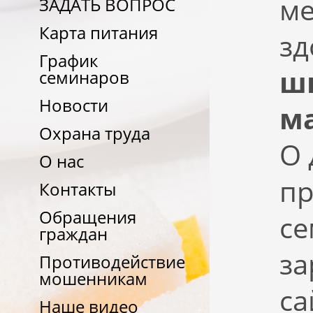
ме
ЗАДАТЬ ВОПРОС
Карта питания
зд
График
шк
семинаров
Новости
ма
Охрана труда
О 
О нас
пр
Контакты
Обращения
се
граждан
за
Противодействие
мошенникам
са
Наше видео