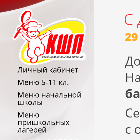
С 
29
До
Личный кабинет
Н
Меню 5-11 кл.
б
Меню начальной
школы
Се
Меню
пришкольных
с 
лагерей