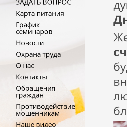
ду
ЗАДАТЬ ВОПРОС
Карта питания
Д
График
семинаров
Ж
Новости
сч
Охрана труда
бу
О нас
Контакты
вн
Обращения
лю
граждан
Противодействие
бл
мошенникам
Наше видео