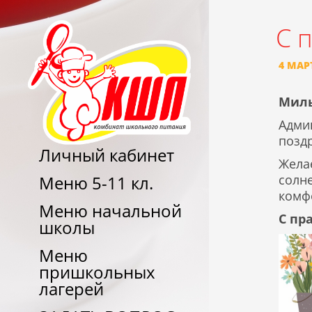
С 
4 МАР
Милы
Адми
позд
Личный кабинет
Жела
солн
Меню 5-11 кл.
комф
Меню начальной
С пр
школы
Меню
пришкольных
лагерей