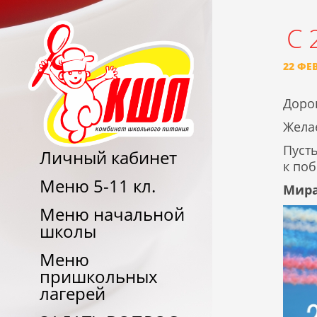
С 
22 ФЕ
Доро
Желае
Пуст
Личный кабинет
к поб
Меню 5-11 кл.
Мира
Меню начальной
школы
Меню
пришкольных
лагерей