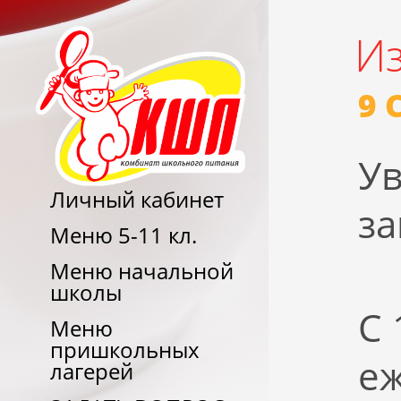
И
9 
У
Личный кабинет
за
Меню 5-11 кл.
Меню начальной
школы
С 
Меню
пришкольных
е
лагерей