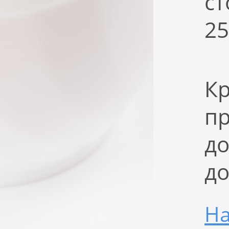
ст
25
Кр
пр
до
д
На