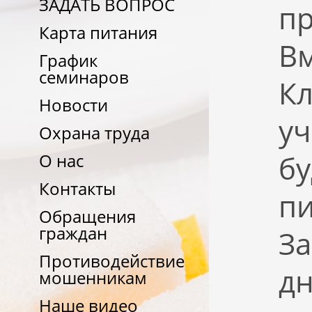
ЗАДАТЬ ВОПРОС
пр
Карта питания
Вм
График
семинаров
Кл
Новости
уч
Охрана труда
бу
О нас
Контакты
пи
Обращения
граждан
За
Противодействие
дн
мошенникам
Наше видео