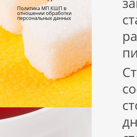
за
Политика МП КШП в
отношении обработки
ст
персональных данных
р
п
Ст
со
с
дн