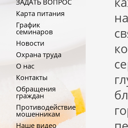
ка
ЗАДАТЬ ВОПРОС
Карта питания
на
График
с
семинаров
Новости
ко
Охрана труда
се
О нас
гл
Контакты
Обращения
бл
граждан
го
Противодействие
мошенникам
пе
Наше видео