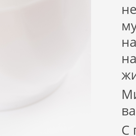
не
му
на
на
жи
Ми
ва
С 