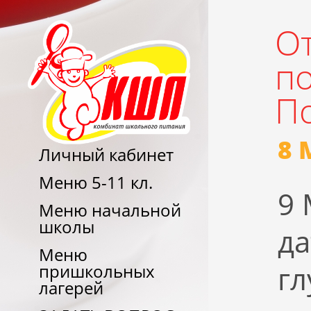
От
п
П
8 
Личный кабинет
Меню 5-11 кл.
9 
Меню начальной
школы
да
Меню
гл
пришкольных
лагерей