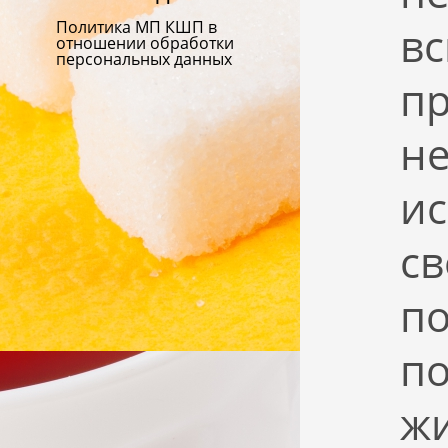
Политика МП КШП в
вс
отношении обработки
персональных данных
п
н
ис
св
п
по
ж