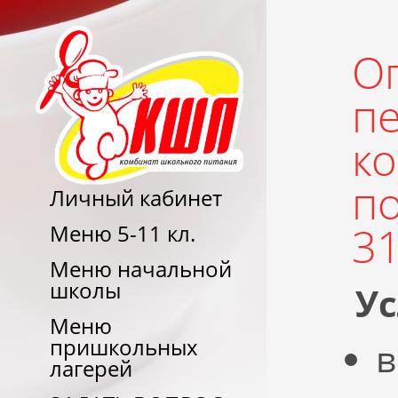
О
п
к
по
Личный кабинет
31
Меню 5-11 кл.
Меню начальной
школы
Ус
Меню
пришкольных
в
лагерей