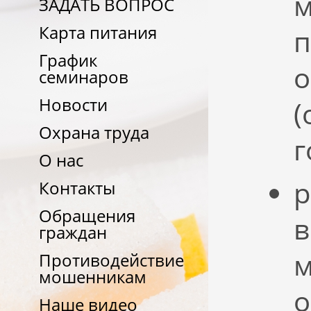
м
ЗАДАТЬ ВОПРОС
Карта питания
п
График
о
семинаров
Новости
(
Охрана труда
г
О нас
р
Контакты
Обращения
в
граждан
м
Противодействие
мошенникам
Наше видео