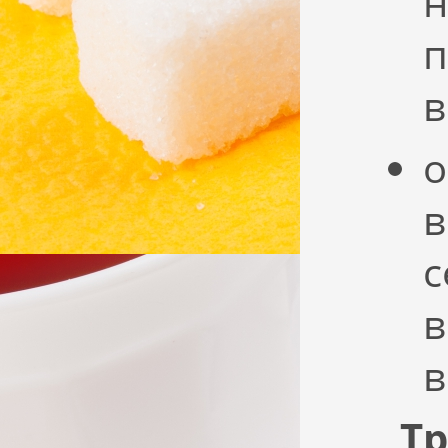
н
п
в
о
в
с
в
в
Тр