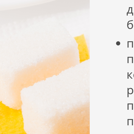
д
б
п
п
к
р
п
п