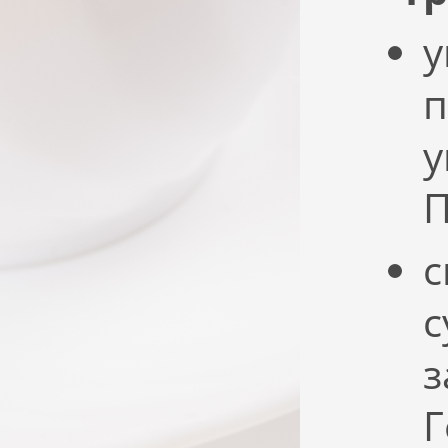
у
п
у
с
с
з
Г