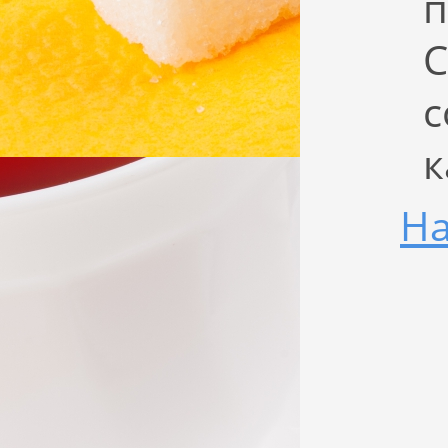
п
C
с
к
На