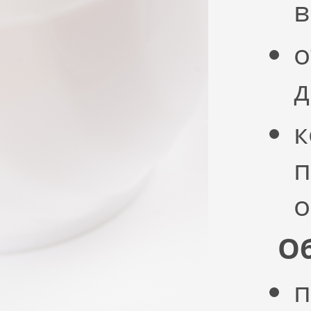
в
о
д
к
п
о
Об
п