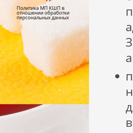
п
Политика МП КШП в
отношении обработки
персональных данных
а
З
а
п
н
д
в