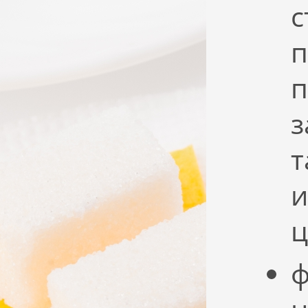
с
п
п
з
т
и
ц
ф